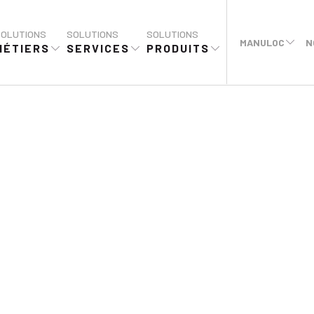
amet, consectetur.
SOLUTIONS
SOLUTIONS
SOLUTIONS
MANULOC
N
MÉTIERS
SERVICES
PRODUITS