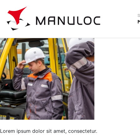
Lorem ipsum dolor sit 
Posted on
11 janvier 2021
by
adminhb
Lorem ipsum dolor sit amet, consectetur.