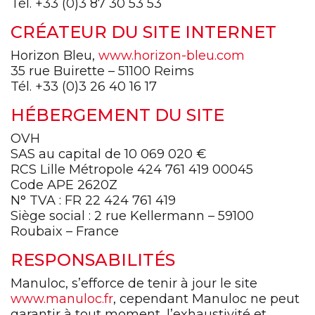
Tél. +33 (0)3 87 30 53 53
CRÉATEUR DU SITE INTERNET
Horizon Bleu,
www.horizon-bleu.com
35 rue Buirette – 51100 Reims
Tél. +33 (0)3 26 40 16 17
HÉBERGEMENT DU SITE
OVH
SAS au capital de 10 069 020 €
RCS Lille Métropole 424 761 419 00045
Code APE 2620Z
N° TVA : FR 22 424 761 419
Siège social : 2 rue Kellermann – 59100
Roubaix – France
RESPONSABILITÉS
Manuloc, s’efforce de tenir à jour le site
www.manuloc.fr
, cependant Manuloc ne peut
garantir à tout moment, l’exhaustivité et